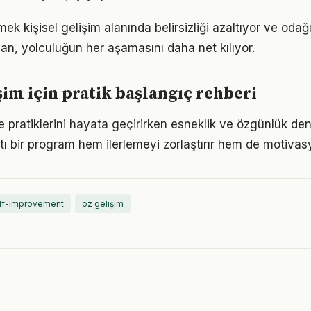
ek kişisel gelişim alanında belirsizliği azaltıyor ve odağı a
lan, yolculuğun her aşamasını daha net kılıyor.
işim için pratik başlangıç rehberi
me pratiklerini hayata geçirirken esneklik ve özgünlük d
tı bir program hem ilerlemeyi zorlaştırır hem de motivas
lf-improvement
öz gelişim