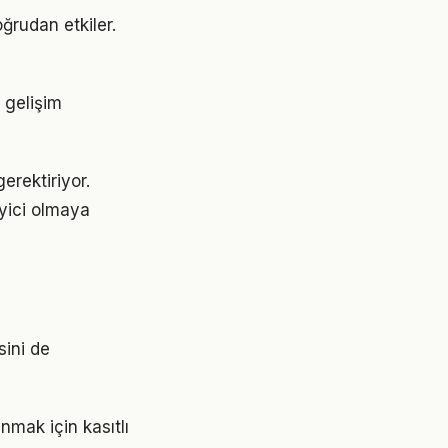
ğrudan etkiler.
 gelişim
erektiriyor.
eyici olmaya
sini de
mak için kasıtlı