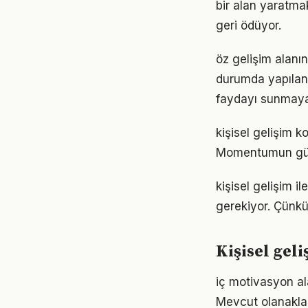
bir alan yaratma
geri ödüyor.
öz gelişim alanın
durumda yapılan
faydayı sunmayab
kişisel gelişim k
Momentumun gücü
kişisel gelişim il
gerekiyor. Çünkü
Kişisel gel
iç motivasyon al
Mevcut olanaklarl