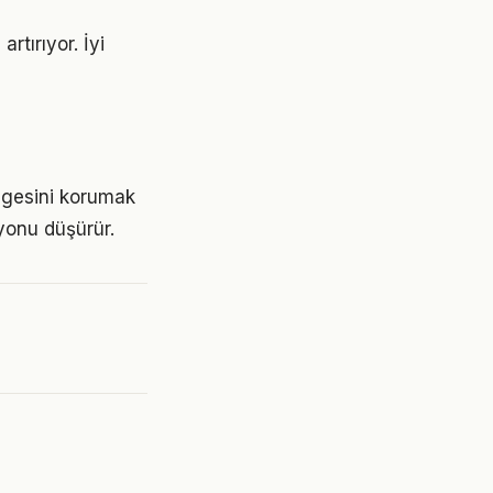
rtırıyor. İyi
engesini korumak
yonu düşürür.