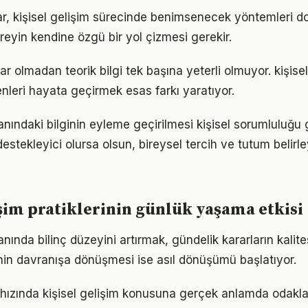
klar, kişisel gelişim sürecinde benimsenecek yöntemleri do
reyin kendine özgü bir yol çizmesi gerekir.
r olmadan teorik bilgi tek başına yeterli olmuyor. kişisel
enleri hayata geçirmek esas farkı yaratıyor.
lanındaki bilginin eyleme geçirilmesi kişisel sorumluluğu g
estekleyici olursa olsun, bireysel tercih ve tutum belirl
işim pratiklerinin günlük yaşama etkisi
lanında bilinç düzeyini artırmak, gündelik kararların kalite
ginin davranışa dönüşmesi ise asıl dönüşümü başlatıyor.
ızında kişisel gelişim konusuna gerçek anlamda odaklan