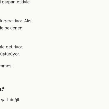
i çarpan etkiyle
ak gerekiyor. Aksi
de beklenen
le getiriyor.
üştürüyor.
rlenmesi
ı?
şart değil.