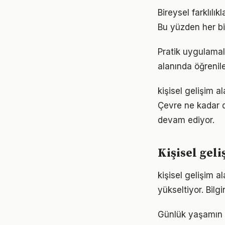
Bireysel farklılı
Bu yüzden her bi
Pratik uygulamala
alanında öğrenil
kişisel gelişim a
Çevre ne kadar d
devam ediyor.
Kişisel gel
kişisel gelişim a
yükseltiyor. Bil
Günlük yaşamın h