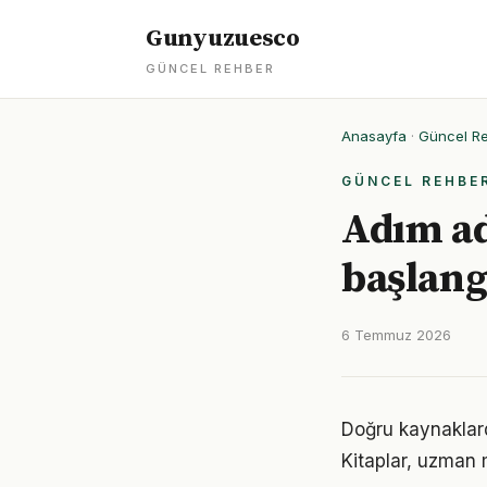
Gunyuzuesco
GÜNCEL REHBER
Anasayfa
·
Güncel R
GÜNCEL REHBE
Adım a
başlang
6 Temmuz 2026
Doğru kaynaklard
Kitaplar, uzman m