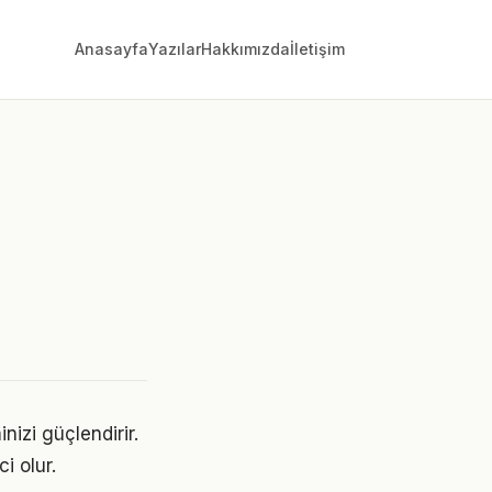
Anasayfa
Yazılar
Hakkımızda
İletişim
izi güçlendirir.
i olur.