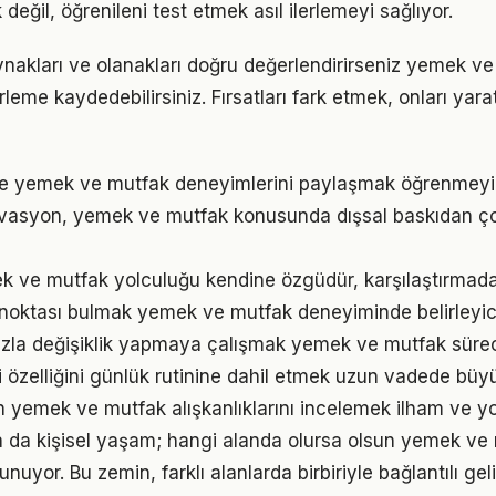
eğil, öğrenileni test etmek asıl ilerlemeyi sağlıyor.
nakları ve olanakları doğru değerlendirirseniz yemek v
erleme kaydedebilirsiniz. Fırsatları fark etmek, onları ya
le yemek ve mutfak deneyimlerini paylaşmak öğrenmeyi p
ivasyon, yemek ve mutfak konusunda dışsal baskıdan ço
k ve mutfak yolculuğu kendine özgüdür, karşılaştırmad
ç noktası bulmak yemek ve mutfak deneyiminde belirleyici 
zla değişiklik yapmaya çalışmak yemek ve mutfak sürecin
 özelliğini günlük rutinine dahil etmek uzun vadede büyü
ın yemek ve mutfak alışkanlıklarını incelemek ilham ve yo
ya da kişisel yaşam; hangi alanda olursa olsun yemek ve 
unuyor. Bu zemin, farklı alanlarda birbiriyle bağlantılı gel