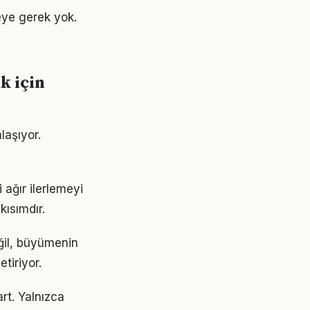
ye gerek yok.
k için
laşıyor.
ağır ilerlemeyi
ısımdır.
ğil, büyümenin
tiriyor.
rt. Yalnızca