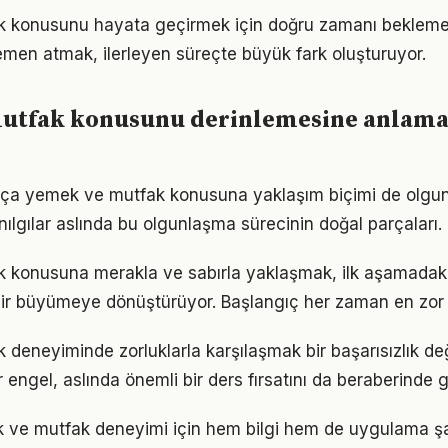
 konusunu hayata geçirmek için doğru zamanı bekleme
men atmak, ilerleyen süreçte büyük fark oluşturuyor.
utfak konusunu derinlemesine anlama
rtıkça yemek ve mutfak konusuna yaklaşım biçimi de olgun
nılgılar aslında bu olgunlaşma sürecinin doğal parçaları.
konusuna merakla ve sabırla yaklaşmak, ilk aşamadaki 
ir büyümeye dönüştürüyor. Başlangıç her zaman en zor k
deneyiminde zorluklarla karşılaşmak bir başarısızlık de
r engel, aslında önemli bir ders fırsatını da beraberinde ge
k ve mutfak deneyimi için hem bilgi hem de uygulama şa