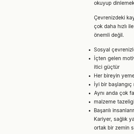
okuyup dinlemek d
Çevrenizdeki kay
çok daha hızlı il
önemli değil.
Sosyal çevreniz
İçten gelen mot
itici güçtür
Her bireyin yeme
İyi bir başlangı
Aynı anda çok fa
malzeme tazeligi
Başarılı insanlar
Kariyer, sağlık 
ortak bir zemin s