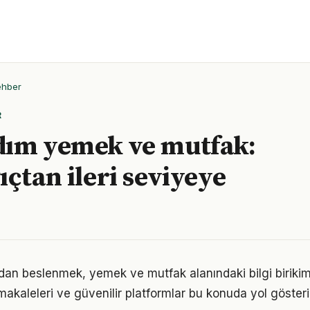
ehber
R
dım yemek ve mutfak:
ıçtan ileri seviyeye
an beslenmek, yemek ve mutfak alanındaki bilgi birikimin
akaleleri ve güvenilir platformlar bu konuda yol gösteric