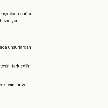
klaşımların önüne
azırlıyor.
şlıca unsurlardan
esini fark edilir
 yaklaşımlar ve