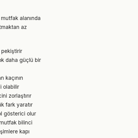
e mutfak alanında
ratmaktan az
ekiştirir
k daha güçlü bir
an kaçının
olabilir
i zorlaştırır
k fark yaratır
l gösterici olur
mutfak bilinci
işimlere kapı