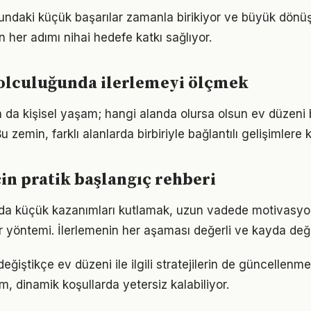
undaki küçük başarılar zamanla birikiyor ve büyük dön
in her adımı nihai hedefe katkı sağlıyor.
yolculuğunda ilerlemeyi ölçmek
a da kişisel yaşam; hangi alanda olursa olsun ev düzeni bi
 zemin, farklı alanlarda birbiriyle bağlantılı gelişimlere k
çin pratik başlangıç rehberi
nda küçük kazanımları kutlamak, uzun vadede motivasyo
bir yöntemi. İlerlemenin her aşaması değerli ve kayda değ
eğiştikçe ev düzeni ile ilgili stratejilerin de güncellenme
ım, dinamik koşullarda yetersiz kalabiliyor.