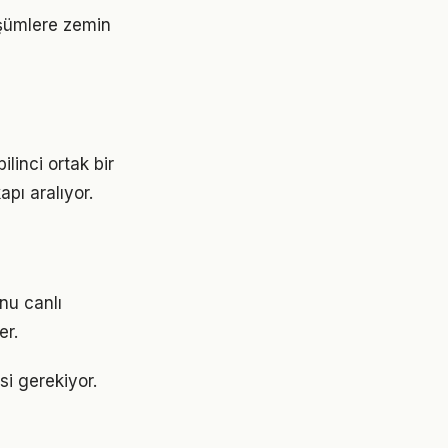
üşümlere zemin
linci ortak bir
apı aralıyor.
nu canlı
er.
si gerekiyor.