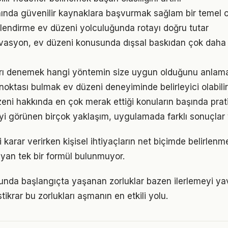
ında güvenilir kaynaklara başvurmak sağlam bir temel o
lendirme ev düzeni yolculuğunda rotayı doğru tutar
vasyon, ev düzeni konusunda dışsal baskıdan çok daha gü
arı denemek hangi yöntemin size uygun olduğunu anlama
 noktası bulmak ev düzeni deneyiminde belirleyici olabilir
zeni hakkında en çok merak ettiği konuların başında pra
iyi görünen birçok yaklaşım, uygulamada farklı sonuçlar v
li karar verirken kişisel ihtiyaçların net biçimde belirlenm
yan tek bir formül bulunmuyor.
nda başlangıçta yaşanan zorluklar bazen ilerlemeyi yava
tikrar bu zorlukları aşmanın en etkili yolu.