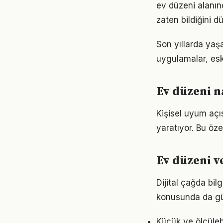
ev düzeni alanınd
zaten bildiğini d
Son yıllarda yaş
uygulamalar, eski
Ev düzeni n
Kişisel uyum açı
yaratıyor. Bu öze
Ev düzeni v
Dijital çağda bil
konusunda da gü
Küçük ve ölçülebil