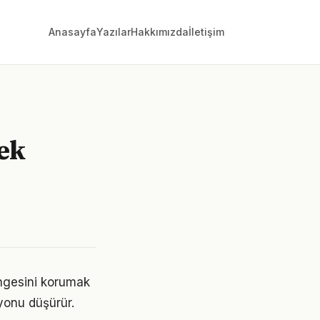
Anasayfa
Yazılar
Hakkımızda
İletişim
ek
engesini korumak
yonu düşürür.