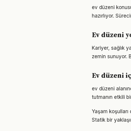
ev düzeni konus
hazırlıyor. Sürec
Ev düzeni 
Kariyer, sağlık y
zemin sunuyor. Bu
Ev düzeni i
ev düzeni alanı
tutmanın etkili 
Yaşam koşulları d
Statik bir yaklaş