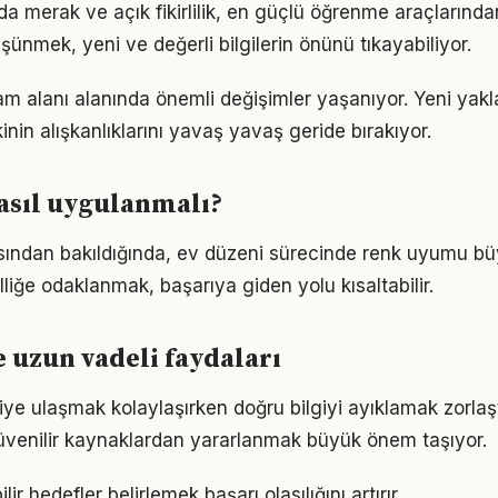
a merak ve açık fikirlilik, en güçlü öğrenme araçlarından 
üşünmek, yeni ve değerli bilgilerin önünü tıkayabiliyor.
am alanı alanında önemli değişimler yaşanıyor. Yeni yakl
nin alışkanlıklarını yavaş yavaş geride bırakıyor.
asıl uygulanmalı?
sından bakıldığında, ev düzeni sürecinde renk uyumu büy
lliğe odaklanmak, başarıya giden yolu kısaltabilir.
e uzun vadeli faydaları
giye ulaşmak kolaylaşırken doğru bilgiyi ayıklamak zorlaş
venilir kaynaklardan yararlanmak büyük önem taşıyor.
ir hedefler belirlemek başarı olasılığını artırır