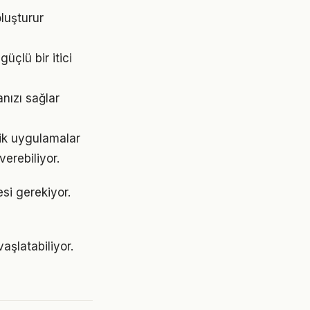
luşturur
çlü bir itici
nızı sağlar
tik uygulamalar
erebiliyor.
esi gerekiyor.
şlatabiliyor.