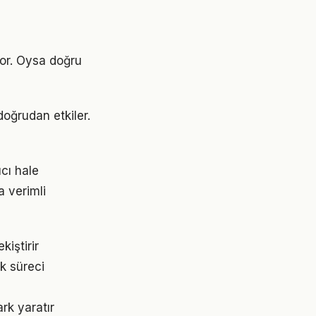
yor. Oysa doğru
doğrudan etkiler.
cı hale
a verimli
iştirir
k süreci
rk yaratır