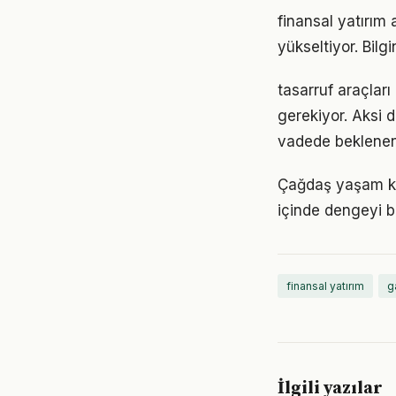
finansal yatırım 
yükseltiyor. Bil
tasarruf araçları
gerekiyor. Aksi
vadede beklenen
Çağdaş yaşam koş
içinde dengeyi b
finansal yatırım
g
İlgili yazılar