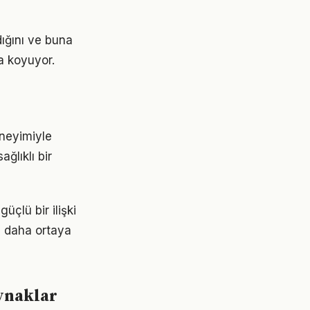
dığını ve buna
a koyuyor.
eneyimiyle
ğlıklı bir
üçlü bir ilişki
z daha ortaya
aynaklar