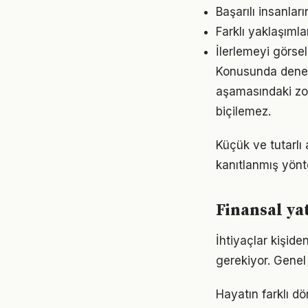
Başarılı insanlar
Farklı yaklaşıml
İlerlemeyi görse
Konusunda deneyiml
aşamasındaki zor
biçilemez.
Küçük ve tutarlı 
kanıtlanmış yönt
Finansal ya
İhtiyaçlar kişiden
gerekiyor. Genel 
Hayatın farklı dö