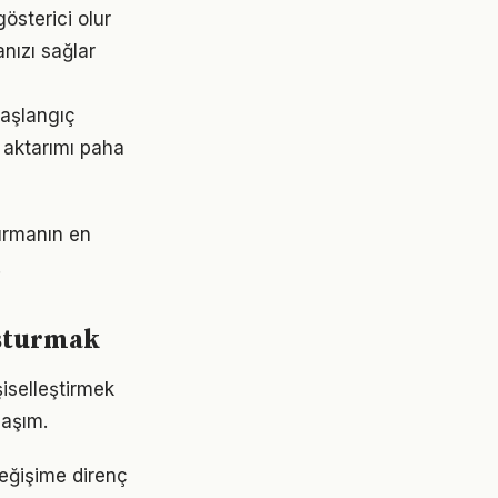
gösterici olur
nızı sağlar
 başlangıç
 aktarımı paha
turmanın en
.
uşturmak
şiselleştirmek
laşım.
değişime direnç