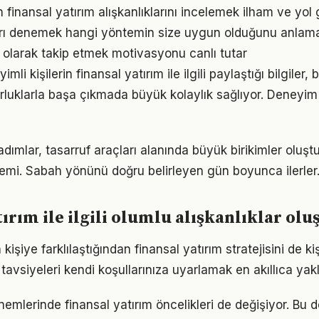
ın finansal yatırım alışkanlıklarını incelemek ilham ve yol 
arı denemek hangi yöntemin size uygun olduğunu anlama
l olarak takip etmek motivasyonu canlı tutar
i kişilerin finansal yatırım ile ilgili paylaştığı bilgiler,
luklarla başa çıkmada büyük kolaylık sağlıyor. Deneyim
adımlar, tasarruf araçları alanında büyük birikimler oluş
emi. Sabah yönünü doğru belirleyen gün boyunca ilerler
tırım ile ilgili olumlu alışkanlıklar ol
 kişiye farklılaştığından finansal yatırım stratejisini de ki
tavsiyeleri kendi koşullarınıza uyarlamak en akıllıca yak
nemlerinde finansal yatırım öncelikleri de değişiyor. Bu 