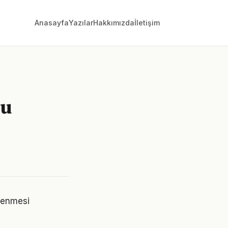
Anasayfa
Yazılar
Hakkımızda
İletişim
zu
llenmesi