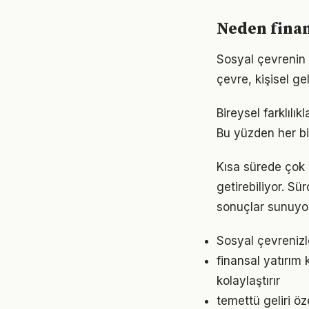
Neden finan
Sosyal çevrenin f
çevre, kişisel gel
Bireysel farklılı
Bu yüzden her bi
Kısa sürede çok 
getirebiliyor. S
sonuçlar sunuyor
Sosyal çevrenizl
finansal yatırı
kolaylaştırır
temettü geliri öz