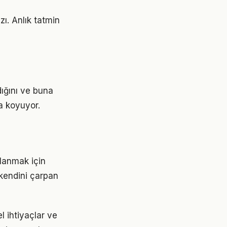
zı. Anlık tatmin
dığını ve buna
a koyuyor.
lanmak için
 kendini çarpan
l ihtiyaçlar ve