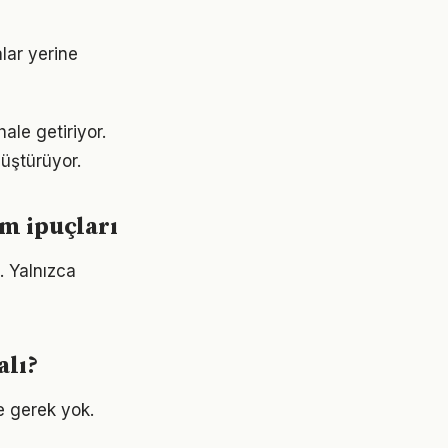
alar yerine
ale getiriyor.
üştürüyor.
ım ipuçları
. Yalnızca
alı?
e gerek yok.