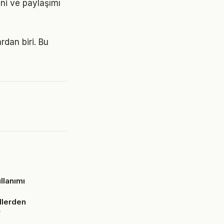
ini ve paylaşımı
rdan biri. Bu
llanımı
llerden
r