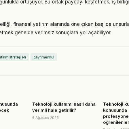
ğunlukla örtüşüyor. Bu ortak paydayı keşfetmek, iş birliğ
zelliği, finansal yatırım alanında öne çıkan başlıca unsurla
etmek genelde verimsiz sonuçlara yol açabiliyor.
tırım stratejileri
gayrimenkul
onusunda
Teknoloji kullanımı nasıl daha
Teknoloji ku
decek
verimli hale getirilir?
konusunda
profesyone
6 Ağustos 2026
öğrenilenle