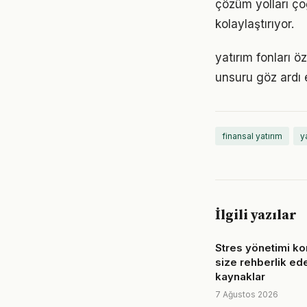
çözüm yolları ço
kolaylaştırıyor.
yatırım fonları ö
unsuru göz ardı 
finansal yatırım
ya
İlgili yazılar
Stres yönetimi k
size rehberlik e
kaynaklar
7 Ağustos 2026