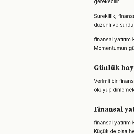
gerekebilir.
Süreklilik, finan
düzenli ve sürdür
finansal yatırım 
Momentumun gücü
Günlük haya
Verimli bir fina
okuyup dinlemek d
Finansal ya
finansal yatırı
Küçük de olsa he