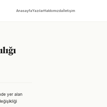
Anasayfa
Yazılar
Hakkımızda
İletişim
lığı
de yer alan
eğişikliği