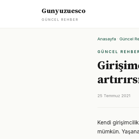
Gunyuzuesco
GÜNCEL REHBER
Anasayfa
·
Güncel R
GÜNCEL REHBE
Girişimc
artırırs
25 Temmuz 2021
Kendi girişimcil
mümkün. Yaşanan