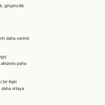
. girişimcilik
erin daha verimli
ngıç
 aktarımı paha
bir ilişki
z daha ortaya