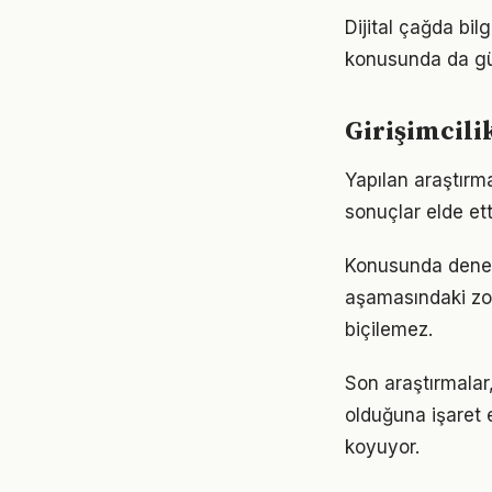
Dijital çağda bil
konusunda da gü
Girişimcil
Yapılan araştırma
sonuçlar elde ett
Konusunda deneyiml
aşamasındaki zor
biçilemez.
Son araştırmalar,
olduğuna işaret 
koyuyor.