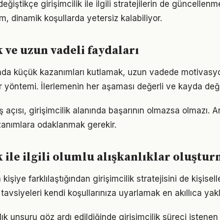
eğiştikçe girişimcilik ile ilgili stratejilerin de güncellenm
ım, dinamik koşullarda yetersiz kalabiliyor.
k ve uzun vadeli faydaları
nında küçük kazanımları kutlamak, uzun vadede motivasy
bir yöntemi. İlerlemenin her aşaması değerli ve kayda değ
 açısı, girişimcilik alanında başarının olmazsa olmazı. A
azanımlara odaklanmak gerekir.
k ile ilgili olumlu alışkanlıklar oluştu
 kişiye farklılaştığından girişimcilik stratejisini de kişisel
tavsiyeleri kendi koşullarınıza uyarlamak en akıllıca yak
lık unsuru göz ardı edildiğinde girişimcilik süreci istenen