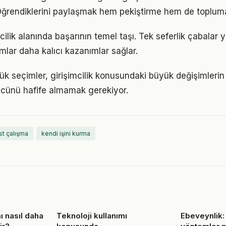
Öğrendiklerini paylaşmak hem pekiştirme hem de topluma
imcilik alanında başarının temel taşı. Tek seferlik çabalar 
ımlar daha kalıcı kazanımlar sağlar.
k seçimler, girişimcilik konusundaki büyük değişimlerin t
gücünü hafife almamak gerekiyor.
st çalışma
kendi işini kurma
ı nasıl daha
Teknoloji kullanımı
Ebeveynlik: