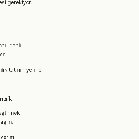
esi gerekiyor.
onu canlı
er.
nlık tatmin yerine
rmak
leştirmek
laşım.
 verimi