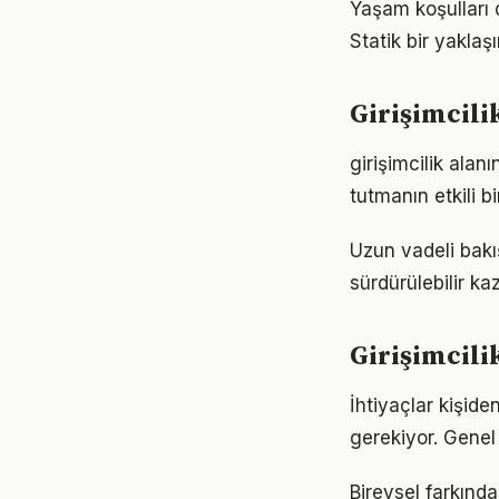
Yaşam koşulları d
Statik bir yaklaş
Girişimcili
girişimcilik ala
tutmanın etkili 
Uzun vadeli bakış
sürdürülebilir k
Girişimcili
İhtiyaçlar kişiden
gerekiyor. Genel 
Bireysel farkında