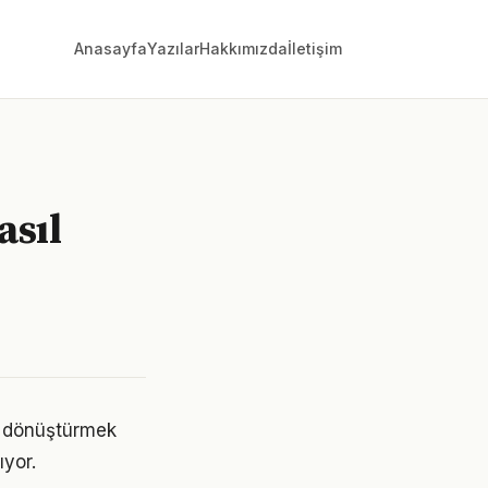
Anasayfa
Yazılar
Hakkımızda
İletişim
asıl
e dönüştürmek
yor.