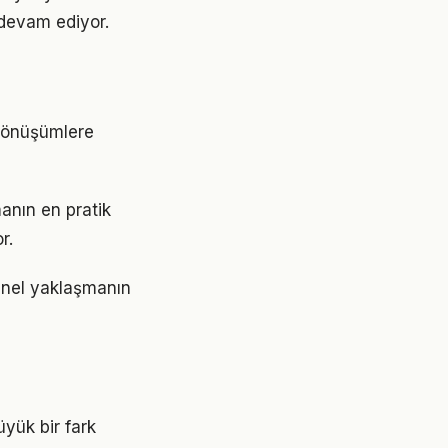
devam ediyor.
 dönüşümlere
anın en pratik
r.
snel yaklaşmanın
üyük bir fark