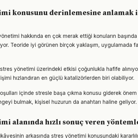
timi konusunu derinlemesine anlamak i
 yönetimi hakkında en çok merak ettiği konuların başında 
yor. Teoride iyi görünen birçok yaklaşım, uygulamada fa
stres yönetimi üzerindeki etkisi çoğunlukla hafife alınıy
işimi hızlandıran en güçlü katalizörlerden biri olabiliyor.
ulları içinde stresle başa çıkma konusu giderek önem k
geyi bulmak, kişisel huzurun da anahtarı haline geliyor.
imi alanında hızlı sonuç veren yönteml
ikâyesinin arkasında stres yönetimi konusundaki kararlılı