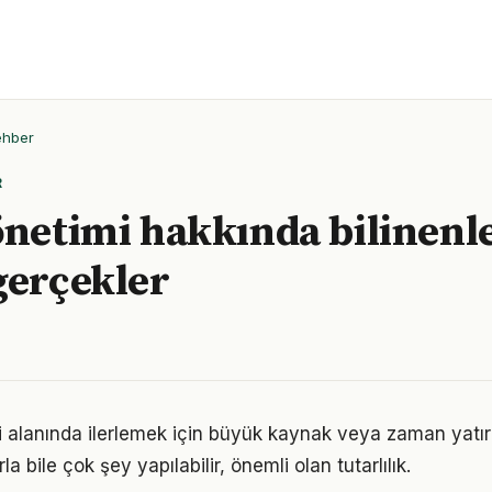
ehber
R
önetimi hakkında bilinenl
gerçekler
ri alanında ilerlemek için büyük kaynak veya zaman yatırı
a bile çok şey yapılabilir, önemli olan tutarlılık.