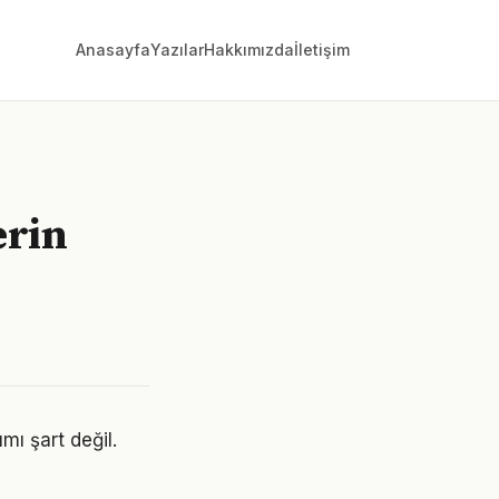
Anasayfa
Yazılar
Hakkımızda
İletişim
erin
mı şart değil.