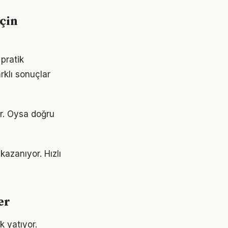
çin
pratik
rklı sonuçlar
or. Oysa doğru
azanıyor. Hızlı
er
k yatıyor.