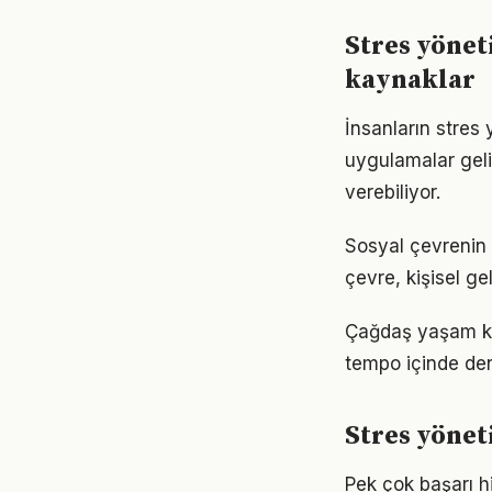
Stres yöne
kaynaklar
İnsanların stres
uygulamalar geli
verebiliyor.
Sosyal çevrenin 
çevre, kişisel gel
Çağdaş yaşam koş
tempo içinde den
Stres yönet
Pek çok başarı h