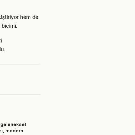
iştiriyor hem de
 biçimi.
i
lu.
 geleneksel
mi, modern